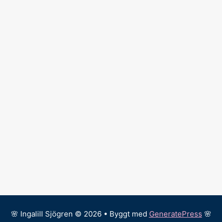
🌸 Ingalill Sjögren © 2026 • Byggt med
GeneratePress
🌸