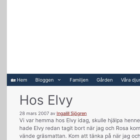
Hoppa
till
innehåll
🏡 Hem
Bloggen
Familjen
Gården
Våra dju
Hos Elvy
28 mars 2007
av
Ingalill Sjögren
Vi var hemma hos Elvy idag, skulle hjälpa henn
hade Elvy redan tagit bort när jag och Rosa kom 
vände gräsmattan. Kom att tänka på när jag och 