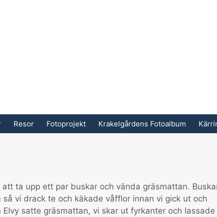
r
Resor
Fotoprojekt
Krakelgårdens Fotoalbum
Kärr
e att ta upp ett par buskar och vända gräsmattan. Buska
så vi drack te och käkade våfflor innan vi gick ut och
Elvy satte gräsmattan, vi skar ut fyrkanter och lassade