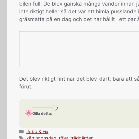
bilen full. De blev ganska många vändor innan ja
inte riktigt heller så det var ett himla pusslande
gräsmatta på en dag och det har hållit i ett par å
Det blev riktigt fint när det blev klart, bara at
förut.
Laddar
Gilla detta:
in
…
Kategorier
Jobb & Fix
Etiketter
kärringonsdag
,
röjer
,
trädgården