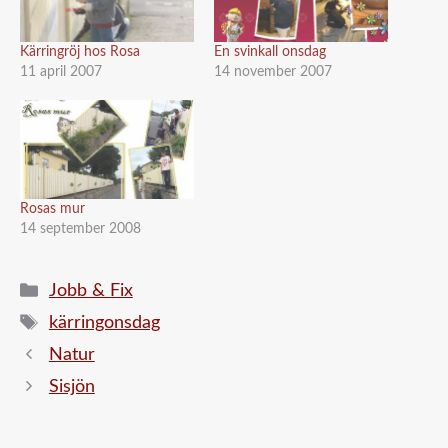
Kärringröj hos Rosa
En svinkall onsdag
11 april 2007
14 november 2007
Rosas mur
14 september 2008
Kategorier
Jobb & Fix
Etiketter
kärringonsdag
Natur
Sisjön