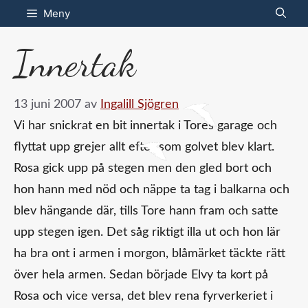
Hoppa
Meny
till
Innertak
innehåll
13 juni 2007
av
Ingalill Sjögren
Vi har snickrat en bit innertak i Tores garage och
flyttat upp grejer allt efter som golvet blev klart.
Rosa gick upp på stegen men den gled bort och
hon hann med nöd och näppe ta tag i balkarna och
blev hängande där, tills Tore hann fram och satte
upp stegen igen. Det såg riktigt illa ut och hon lär
ha bra ont i armen i morgon, blåmärket täckte rätt
över hela armen. Sedan började Elvy ta kort på
Rosa och vice versa, det blev rena fyrverkeriet i