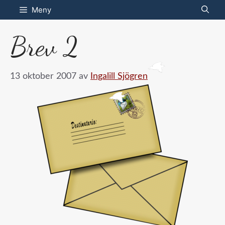
Hoppa
Meny
till
Brev 2
innehåll
13 oktober 2007
av
Ingalill Sjögren