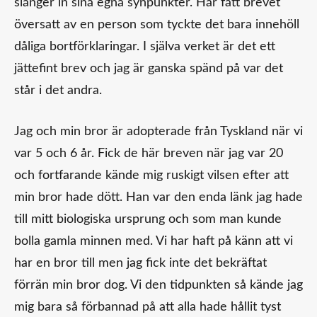
slänger in sina egna synpunkter. Har fått brevet
översatt av en person som tyckte det bara innehöll
dåliga bortförklaringar. I själva verket är det ett
jättefint brev och jag är ganska spänd på var det
står i det andra.
Jag och min bror är adopterade från Tyskland när vi
var 5 och 6 år. Fick de här breven när jag var 20
och fortfarande kände mig ruskigt vilsen efter att
min bror hade dött. Han var den enda länk jag hade
till mitt biologiska ursprung och som man kunde
bolla gamla minnen med. Vi har haft på känn att vi
har en bror till men jag fick inte det bekräftat
förrän min bror dog. Vi den tidpunkten så kände jag
mig bara så förbannad på att alla hade hållit tyst