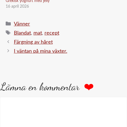
Grekisk yoghurt med jelly
16 april 2026
Kategorier
Vänner
Etiketter
Blandat
,
mat
,
recept
Färgning av håret
I väntan på mina växter.
Lämna en kommentar
Kommentar