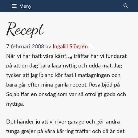
Hoppa
Meny
till
Recept
innehåll
7 februari 2008
av
Ingalill Sjögren
När vi har haft våra kärring träffar har vi funderat
på att en dag bara laga nyttig och udda mat. Jag
tycker att jag ibland kör fast i matlagningen och
bara går efter mina gamla
recept.
Rosa bjöd på
Sojabiffar en onsdag som var så otroligt goda och
nyttiga.
Det händer ju att vi river garage och gör andra
tunga grejer på våra kärring träffar och då är det