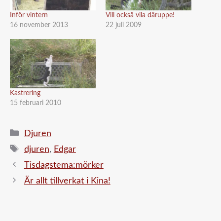
Inför vintern
Vill också vila däruppe!
16 november 2013
22 juli 2009
Kastrering
15 februari 2010
Kategorier
Djuren
Etiketter
djuren
,
Edgar
Tisdagstema:mörker
Är allt tillverkat i Kina!