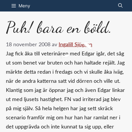
Hoppa
Meny
till
Puh! bara en böld.
innehåll
18 november 2008
av
Ingalill Sjögren
Jag fick åka till veterinären med Edgar igår, det såg
ut som benet var bruten och han haltade rejält. Jag
märkte detta redan i fredags och vi skulle åka iväg,
när de andra katterna satt vid dörren och ville ut.
Klantig som jag är öppnar jag och även Edgar linkar
ut med ljusets hastighet. FN vad irriterad jag blev
på mig själv. Så hela helgen har jag sett skräck
scenario framför mig om hur han har ramlat ner i
det uppgrävda och inte kunnat ta sig upp, eller