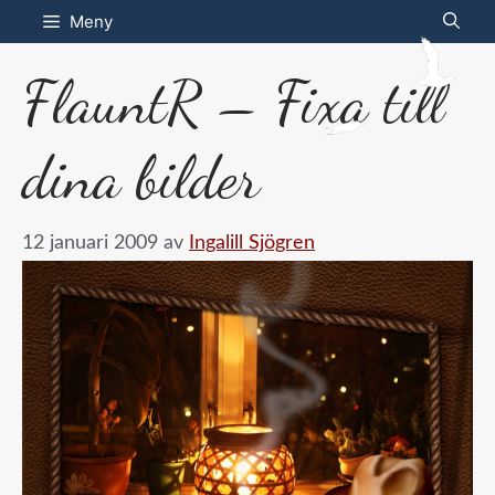
Hoppa
Meny
till
FlauntR – Fixa till
innehåll
dina bilder
12 januari 2009
av
Ingalill Sjögren