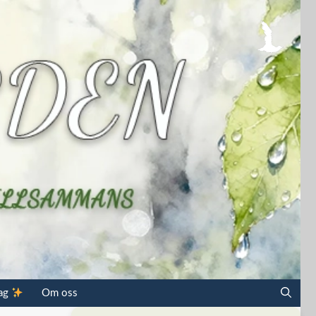
dag
Om oss