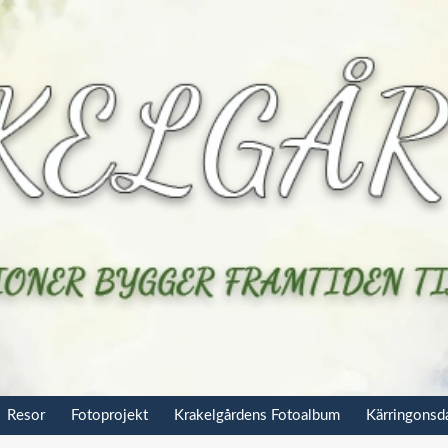
Resor
Fotoprojekt
Krakelgårdens Fotoalbum
Kärringons