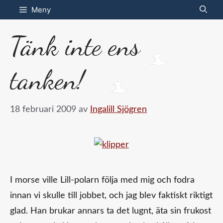
Hoppa
Meny
till
Tänk inte ens
innehåll
tanken!
18 februari 2009
av
Ingalill Sjögren
I morse ville Lill-polarn följa med mig och fodra
innan vi skulle till jobbet, och jag blev faktiskt riktigt
glad. Han brukar annars ta det lugnt, äta sin frukost