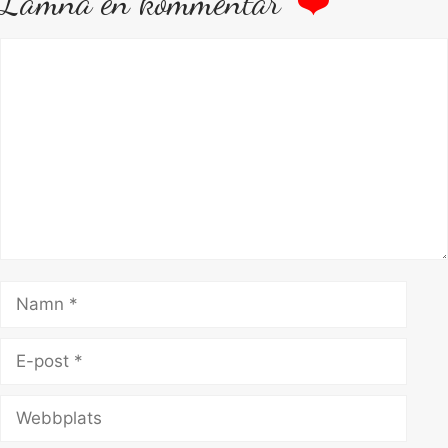
Lämna en kommentar
Kommentar
Namn
E-
post
Webbplats