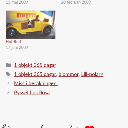
13 maj 2009
20 februari 2009
Hot Rod
17 juni 2009
Kategorier
1 objekt 365 dagar
Etiketter
1 objekt 365 dagar
,
blommor
,
Lill-polarn
Miss i beräkningen.
Pyssel hos Rosa