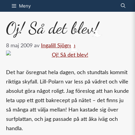
Hoppa
Meny
till
Oj! Så det blev!
innehåll
8 maj 2009
av
Ingalill Sjögren
Det har ösregnat hela dagen, och stundtals kommit
riktiga skyfall. Lill-Polarn var less på vädret och ville
absolut göra något roligt. Jag föreslog att han kunde
leta upp ett gott bakrecept på nätet – det finns ju
så många att välja mellan! Han kastade sig över
surfplattan, och jag passade på att åka iväg och
handla.