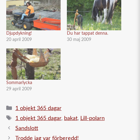
Djupdykning!
Du har tappat denna.
20 april 2009
30 maj 2009
Sommarlycka
29 april 2009
Kategorier
1 objekt 365 dagar
Etiketter
1 objekt 365 dagar
,
bakat
,
Lill-polarn
Sandslott
Trodde jag var förberedd!