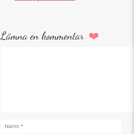
Lämna en kommentar
Kommentar
Namn