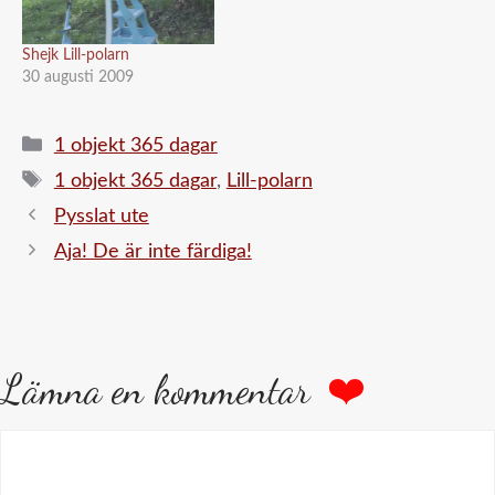
Shejk Lill-polarn
30 augusti 2009
Kategorier
1 objekt 365 dagar
Etiketter
1 objekt 365 dagar
,
Lill-polarn
Pysslat ute
Aja! De är inte färdiga!
Lämna en kommentar
Kommentar