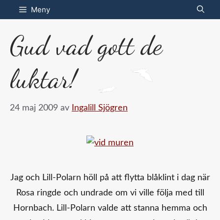
Hoppa
Meny
till
Gud vad gott de
innehåll
luktar!
24 maj 2009
av
Ingalill Sjögren
Jag och Lill-Polarn höll på att flytta blåklint i dag när
Rosa ringde och undrade om vi ville följa med till
Hornbach. Lill-Polarn valde att stanna hemma och