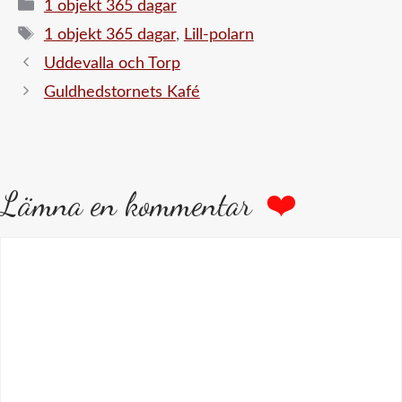
Kategorier
1 objekt 365 dagar
Etiketter
1 objekt 365 dagar
,
Lill-polarn
Uddevalla och Torp
Guldhedstornets Kafé
Lämna en kommentar
Kommentar