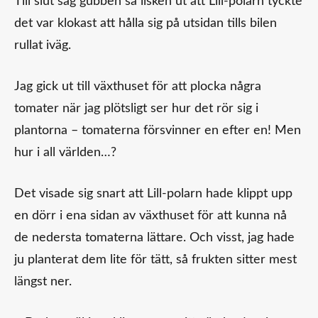
Till slut såg gubben så ilsken ut att Lill-polarn tyckte
det var klokast att hålla sig på utsidan tills bilen
rullat iväg.
Jag gick ut till växthuset för att plocka några
tomater när jag plötsligt ser hur det rör sig i
plantorna – tomaterna försvinner en efter en! Men
hur i all världen…?
Det visade sig snart att Lill-polarn hade klippt upp
en dörr i ena sidan av växthuset för att kunna nå
de nedersta tomaterna lättare. Och visst, jag hade
ju planterat dem lite för tätt, så frukten sitter mest
längst ner.