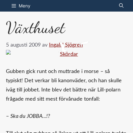
Hoppa
Meny
till
Växthuset
innehåll
5 augusti 2009
av
Ingalill Sjögren
Gubben gick runt och muttrade i morse – så
typiskt! Det verkar bli kanonväder, och han skulle
iväg till jobbet. Inte blev det bättre när Lill-polarn
frågade med sitt mest förvånade tonfall:
–
Ska du JOBBA…!?