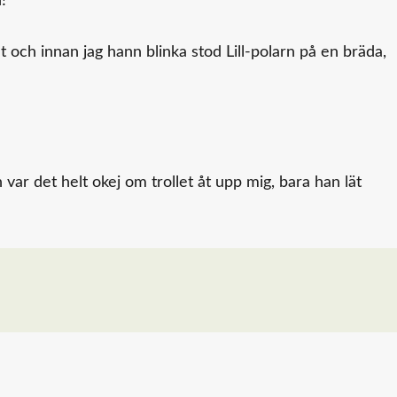
!
net och innan jag hann blinka stod Lill-polarn på en bräda,
n var det helt okej om trollet åt upp mig, bara han lät