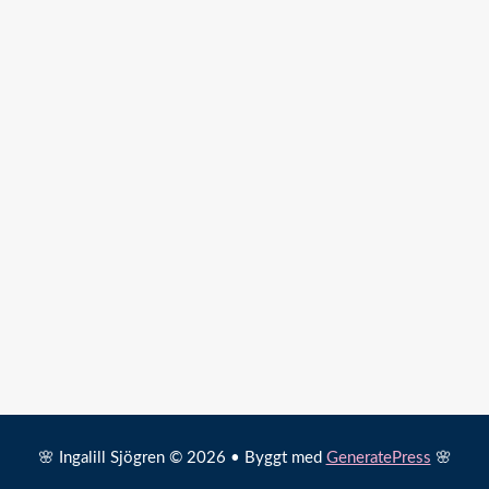
🌸 Ingalill Sjögren © 2026 • Byggt med
GeneratePress
🌸