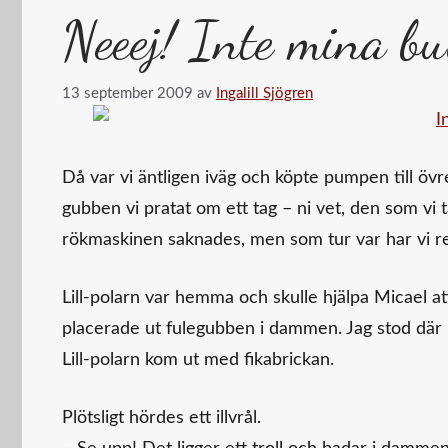
Neeej! Inte mina bu
13 september 2009
av
Ingalill Sjögren
Då var vi äntligen iväg och köpte pumpen till övr
gubben vi pratat om ett tag – ni vet, den som vi 
rök­maskinen saknades, men som tur var har vi r
Lill-polarn var hemma och skulle hjälpa Micael 
placerade ut fulegubben i dammen. Jag stod där mit
Lill-polarn kom ut med fikabrickan.
Plötsligt hördes ett illvrål.