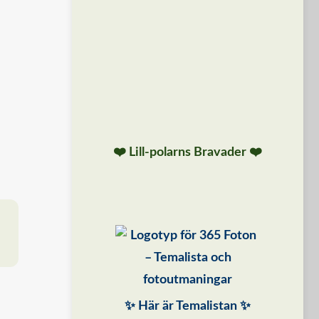
❤️ Lill-polarns Bravader ❤️
✨ Här är Temalistan ✨