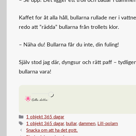
– Se upp! Det ligger ett troll och badar i dammen
Kaffet for åt alla håll, bullarna rullade ner i vatt
redo att ”rädda” bullarna från trollets klor.
– Näha du! Bullarna får du inte, din fuling!
Själv stod jag där, dyngsur och rätt paff – tydlige
bullarna vara!
Laddar
Gilla detta:
in
…
Kategorier
1 objekt 365 dagar
Etiketter
1 objekt 365 dagar
,
bullar
,
dammen
,
Lill-polarn
Snacka om att ha det gott.