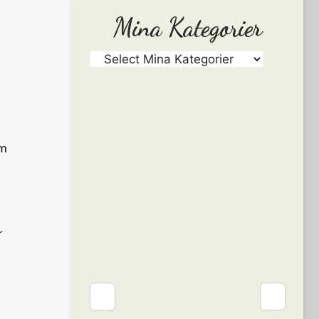
Mina Kategorier
om
r
❮
❯