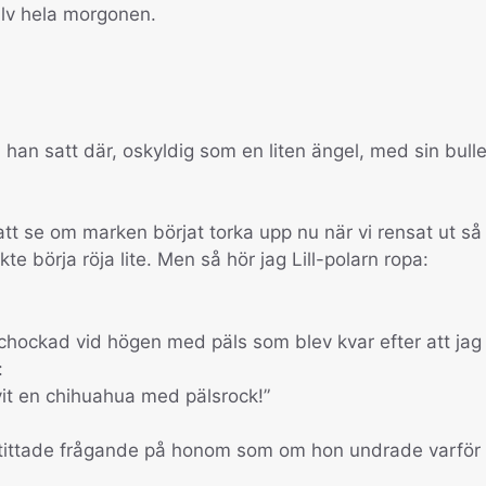
älv hela morgonen.
n satt där, oskyldig som en liten ängel, med sin bulle
r att se om marken börjat torka upp nu när vi rensat ut så
kte börja röja lite. Men så hör jag Lill-polarn ropa:
chockad vid högen med päls som blev kvar efter att jag
:
vit en chihuahua med pälsrock!”
 tittade frågande på honom som om hon undrade varför