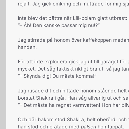
rejält. Jag gick omkring och muttrade för mig sj
Inte blev det bättre när Lill-polarn glatt utbrast:
“– Åh! Den kanske passar mig nu!?”
Jag stirrade på honom över kaffekoppen medan ha
handen.
För att inte explodera gick jag ut till garaget fö
mycket. Det såg faktiskt riktigt bra ut, så jag tän
“– Skynda dig! Du måste komma!”
Jag rusade dit och hittade honom stående helt 
borstat Shakira i går. Han såg allvarlig ut och sa
“– Det måste ha regnat varmvatten! Hon har bli
Och där bakom stod Shakira, helt oberörd, och
han stod och pratade med
pälsen
hon tappat.