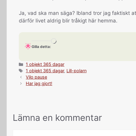
Ja, vad ska man säga? Ibland tror jag faktiskt at
därför livet aldrig blir tråkigt här hemma.
Laddar
Gilla detta:
in
…
Kategorier
1 objekt 365 dagar
Etiketter
1 objekt 365 dagar
,
Lill-polarn
Vilo pause
Har jag gjort!
Lämna en kommentar
Kommentar