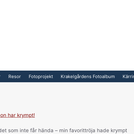
r
Resor
Fotoprojekt
Krakelgårdens Fotoalbum
Kärr
 det som inte får hända – min favorittröja hade krympt