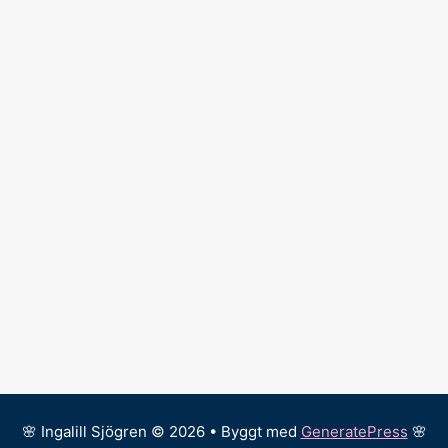
🌸 Ingalill Sjögren © 2026 • Byggt med
GeneratePress
🌸