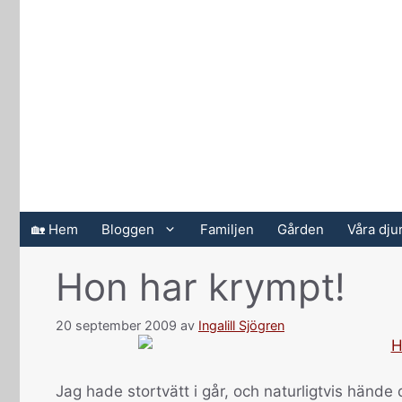
Hoppa
till
innehåll
🏡 Hem
Bloggen
Familjen
Gården
Våra dju
Hon har krympt!
20 september 2009
av
Ingalill Sjögren
Jag hade stortvätt i går, och naturligtvis hände