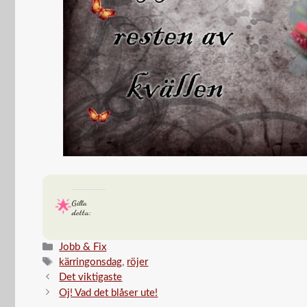
Gilla
detta:
Kategorier
Jobb & Fix
Etiketter
kärringonsdag
,
röjer
Det viktigaste
Oj! Vad det blåser ute!