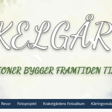
Resor
Fotoprojekt
Krakelgårdens Fotoalbum
Kärringonsd