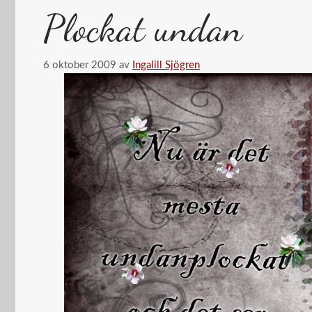
Plockat undan
6 oktober 2009
av
Ingalill Sjögren