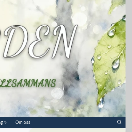
ag ✨
Om oss