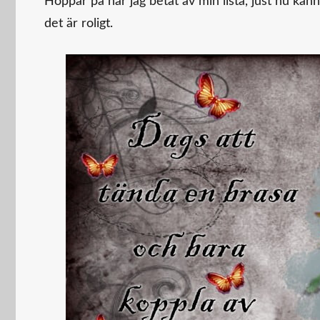
Hoppar på när jag betat av min lista, just nu kän
det är roligt.