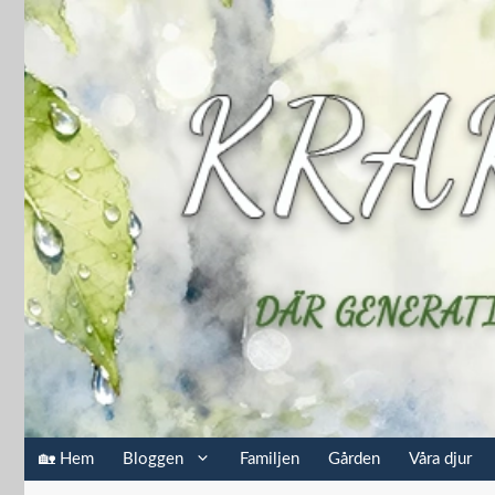
Hoppa
till
innehåll
🏡 Hem
Bloggen
Familjen
Gården
Våra djur