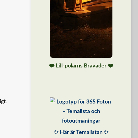
❤️ Lill-polarns Bravader ❤️
gt.
✨ Här är Temalistan ✨