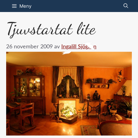
Hoppa
Meny
till
Tjuvstartat lite
innehåll
26 november 2009
av
Ingalill Sjögren