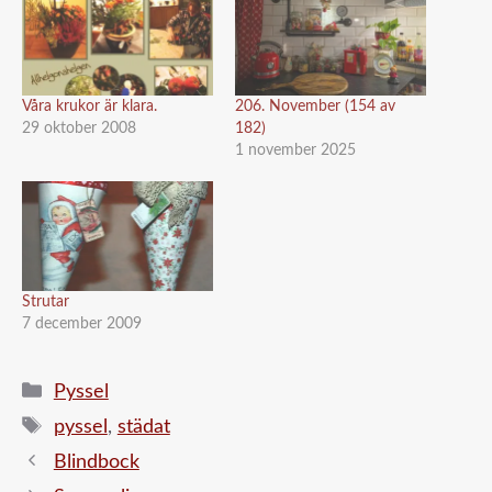
Våra krukor är klara.
206. November (154 av
29 oktober 2008
182)
1 november 2025
Strutar
7 december 2009
Kategorier
Pyssel
Etiketter
pyssel
,
städat
Blindbock