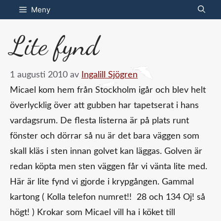
Hoppa
Meny
till
Lite fynd
innehåll
1 augusti 2010
av
Ingalill Sjögren
Micael kom hem från Stockholm igår och blev helt
överlycklig över att gubben har tapetserat i hans
vardagsrum. De flesta listerna är på plats runt
fönster och dörrar så nu är det bara väggen som
skall kläs i sten innan golvet kan läggas. Golven är
redan köpta men sten väggen får vi vänta lite med.
Här är lite fynd vi gjorde i krypgången. Gammal
kartong ( Kolla telefon numret!! 28 och 134 Oj! så
högt! ) Krokar som Micael vill ha i köket till