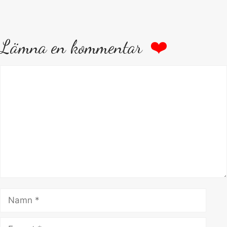
Lämna en kommentar
Kommentar
Namn
E-