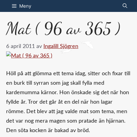
Hoppa
Meny
till
Mat ( 96 av 365 )
innehåll
6 april 2011
av
Ingalill Sjögren
Höll på att glömma ett tema idag, sitter och fixar till
en burk till syrran som jag skall fylla med
kardemumma kärnor. Hon önskade sig det när hon
fyllde år. Tror det går åt en del när hon lagar
römme. Det blev att jag valde mat som tema, men
det var nog mera magen som pratade än hjärnan.
Den söta kocken är bakad av bröd.