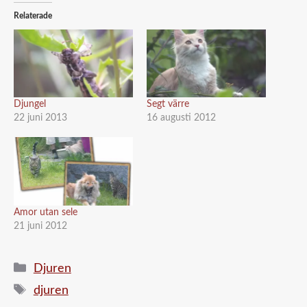
Relaterade
Djungel
Segt värre
22 juni 2013
16 augusti 2012
Amor utan sele
21 juni 2012
Kategorier
Djuren
Etiketter
djuren