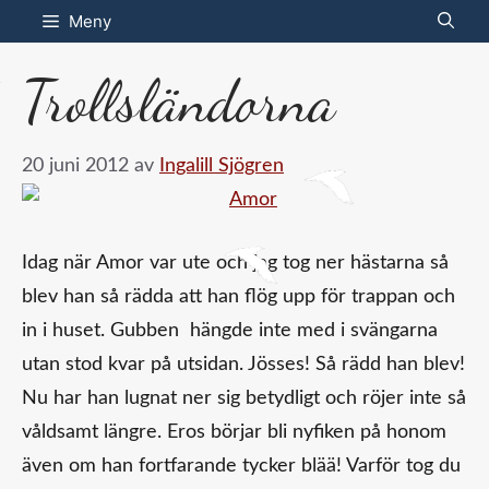
Hoppa
Meny
till
Trollsländorna
innehåll
20 juni 2012
av
Ingalill Sjögren
Idag när Amor var ute och jag tog ner hästarna så
blev han så rädda att han flög upp för trappan och
in i huset. Gubben hängde inte med i svängarna
utan stod kvar på utsidan. Jösses! Så rädd han blev!
Nu har han lugnat ner sig betydligt och röjer inte så
våldsamt längre. Eros börjar bli nyfiken på honom
även om han fortfarande tycker blää! Varför tog du