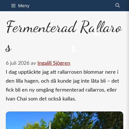
Hoppa
Meny
till
Fermenterad Rallaro
innehåll
s
6 juli 2026
av
Ingalill Sjögren
I dag upptäckte jag att rallarrosen blommar nere i
den lilla hagen, och då kunde jag inte låta bli – det
fick bli en ny omgång fermenterad rallarros, eller
Ivan Chai som det också kallas.