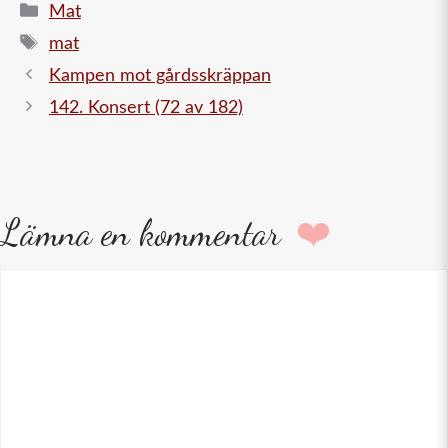
Kategorier
Mat
Etiketter
mat
Kampen mot gårdsskräppan
142. Konsert (72 av 182)
Lämna en kommentar
Kommentar