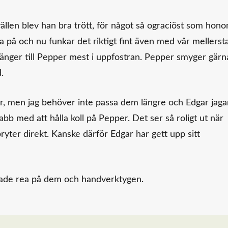
ällen blev han bra trött, för något så ograciöst som hon
tta på och nu funkar det riktigt fint även med vår mellerst
 dänger till Pepper mest i uppfostran. Pepper smyger gärn
.
r, men jag behöver inte passa dem längre och Edgar jaga
nabb med att hålla koll på Pepper. Det ser så roligt ut när
ter direkt. Kanske därför Edgar har gett upp sitt
 hade rea på dem och handverktygen.