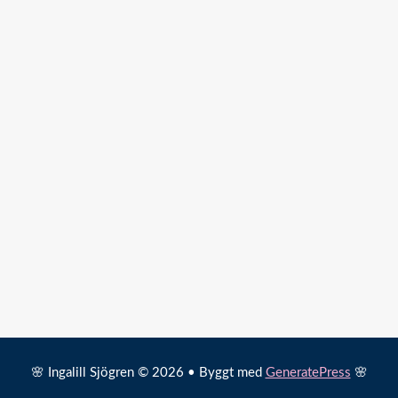
🌸 Ingalill Sjögren © 2026 • Byggt med
GeneratePress
🌸