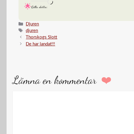
Laddar
Gilla detta:
in
…
Kategorier
Djuren
Etiketter
djuren
Thorskogs Slott
De har landat!!!
Lämna en kommentar
Kommentar