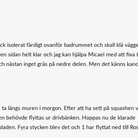
ick isolerat färdigt ovanför badrummet och skall klä vägge
n sidan helt klar och jag kan hjälpa Micael med att fixa ti
och nästan inget gräs på nedre delen. Men det känns kan
l ta längs muren i morgon. Efter att ha sett på squashen v
 den behövde flyttas ur drivbänken. Hoppas nu de klarade
bladen. Fyra stycken blev det och 1 har flyttat ned till Ros