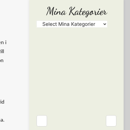
Mina Kategorier
n i
ll
on
id
❮
❯
a.