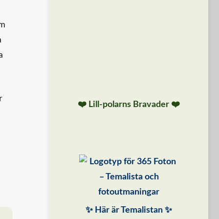
om
a
a
r
❤️ Lill-polarns Bravader ❤️
✨ Här är Temalistan ✨