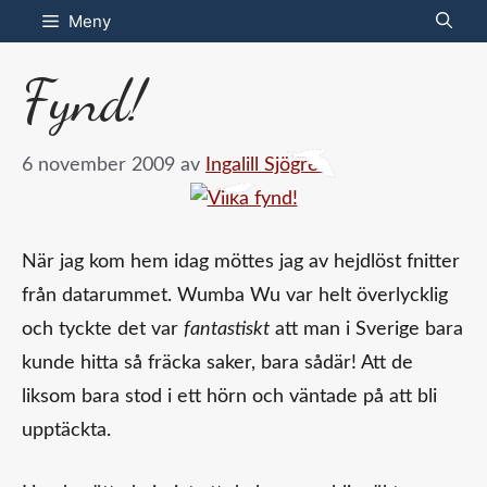
Hoppa
Meny
till
Fynd!
innehåll
6 november 2009
av
Ingalill Sjögren
När jag kom hem idag möttes jag av hejdlöst fnitter
från datarummet. Wumba Wu var helt överlycklig
och tyckte det var
fantastiskt
att man i Sverige bara
kunde hitta så fräcka saker, bara sådär! Att de
liksom bara stod i ett hörn och väntade på att bli
upptäckta.