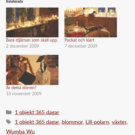
Relaterade
Bara stjärnan som skall upp.
Packat och klart
2 december 2009
7 december 2009
Är detta dörren?
18 november 2009
Kategorier
1 objekt 365 dagar
Etiketter
1 objekt 365 dagar
,
blommor
,
Lill-polarn
,
växter
,
Wumba Wu