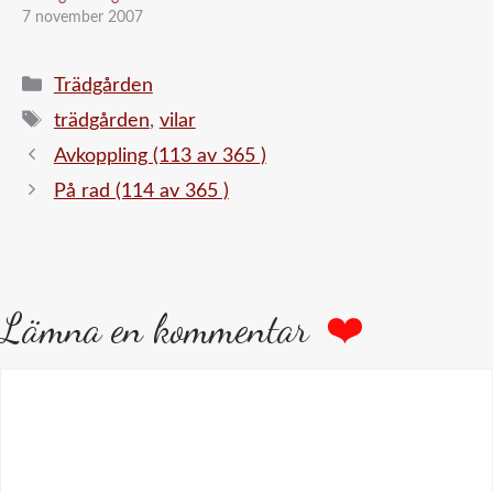
7 november 2007
Kategorier
Trädgården
Etiketter
trädgården
,
vilar
Avkoppling (113 av 365 )
På rad (114 av 365 )
Lämna en kommentar
Kommentar