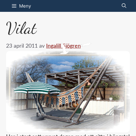
Hoppa
Meny
till
Vilat
innehåll
23 april 2011
av
Ingalill Sjögren