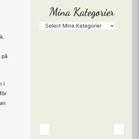
Mina Kategorier
k.
 på
 i
för
dan
❮
❯