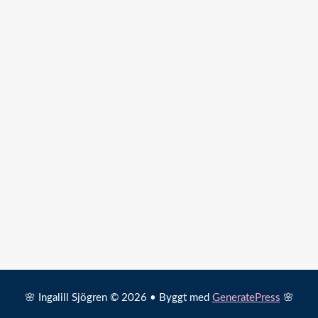
🌸 Ingalill Sjögren © 2026 • Byggt med
GeneratePress
🌸