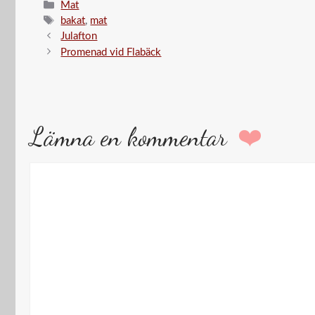
Kategorier
Mat
Etiketter
bakat
,
mat
Julafton
Promenad vid Flabäck
Lämna en kommentar
Kommentar