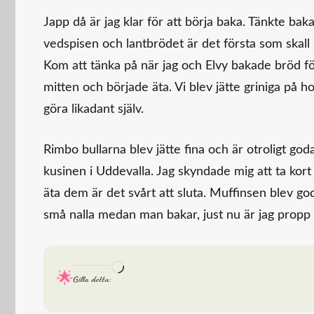
Japp då är jag klar för att börja baka. Tänkte ba
vedspisen och lantbrödet är det första som skall
Kom att tänka på när jag och Elvy bakade bröd f
mitten och började äta. Vi blev jätte griniga på ho
göra likadant själv.
Rimbo bullarna blev jätte fina och är otroligt go
kusinen i Uddevalla. Jag skyndade mig att ta kor
äta dem är det svårt att sluta. Muffinsen blev g
små nalla medan man bakar, just nu är jag propp 
Laddar
Gilla detta:
in
…