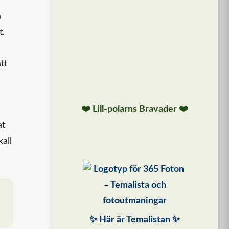
å
t.
tt
❤️ Lill-polarns Bravader ❤️
at
all
✨ Här är Temalistan ✨