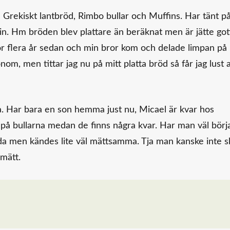
ka Grekiskt lantbröd, Rimbo bullar och Muffins. Har tänt p
 in. Hm bröden blev plattare än beräknat men är jätte got
ör flera år sedan och min bror kom och delade limpan på
nom, men tittar jag nu på mitt platta bröd så får jag lust a
da. Har bara en son hemma just nu, Micael är kvar hos
t på bullarna medan de finns några kvar. Har man väl börj
oda men kändes lite väl mättsamma. Tja man kanske inte sk
mätt.